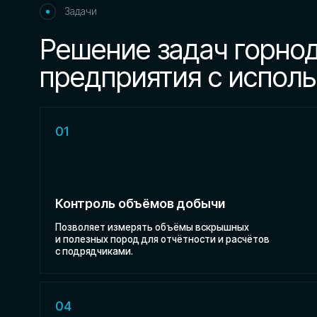
предприятия с использ
01
Контроль объёмов добычи
Позволяет измерять объёмы вскрышных
О
и полезных пород для отчётности и расчётов
к
с подрядчиками.
и
04
Мониторинг техники и маршрутов
Фиксирует перемещения транспорта
и техники, выявляя простои
П
и неэффективные траектории.
о
т