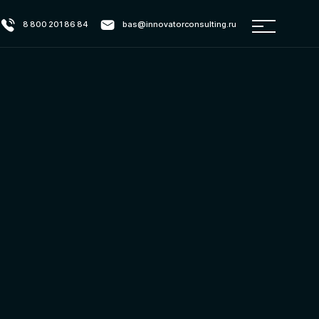
 84
bas@innovatorconsulting.ru