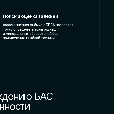
ю БАС
и