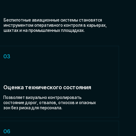
хнического состояния
зуально контролировать
ог, отвалов, откосов и опасных
 для персонала.
ценка залежей
я съёмка с БПЛА позволяет
лять зоны рудных
х образований без
яжёлой техники.