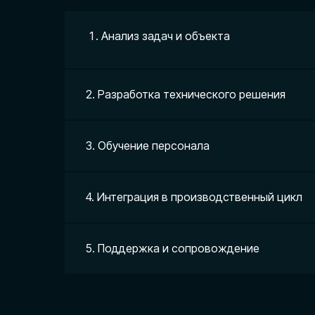
Анализ задач и объекта
2. Разработка технического решения
3. Обучение персонала
4. Интеграция в производственный цикл
ЗАПИШИТЕСЬ НА КОНС
5. Поддержка и сопровождение
ПО ВНЕДРЕНИЮ БПЛА
В ГОРНОДОБЫВАЮЩЕЕ 
Консультация позволит определить технические и право