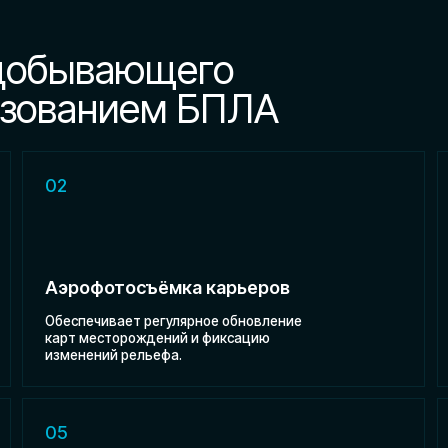
ованием БПЛА
02
03
Аэрофотосъёмка карьеров
Оценка те
беспечивает регулярное обновление
Позволяет ви
арт месторождений и фиксацию
состояние дор
зменений рельефа.
зон без риска
05
06
Обеспечение промышленной
Поиск и о
безопасности
Аэромагнитна
точно опреде
омогает оперативно выявлять риски
и минеральны
брушений, затоплений или нарушений
привлечения т
ехники безопасности.