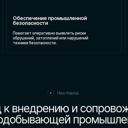
Наш подход
 внедрению и сопровождени
обывающей промышленност