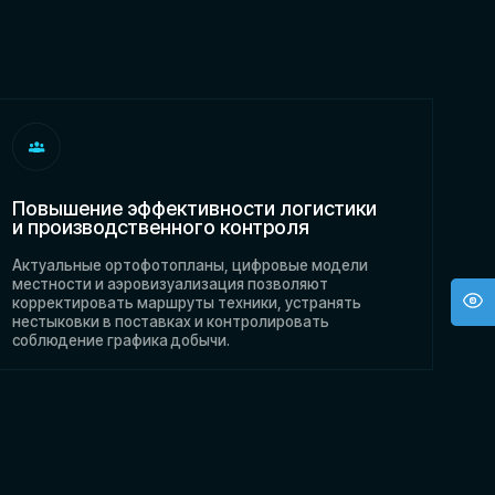
 эффективности логистики
ственного контроля
ртофотопланы, цифровые модели
аэровизуализация позволяют
ть маршруты техники, устранять
поставках и контролировать
рафика добычи.
авиационные системы становятся
 оперативного контроля в карьерах,
промышленных площадках.