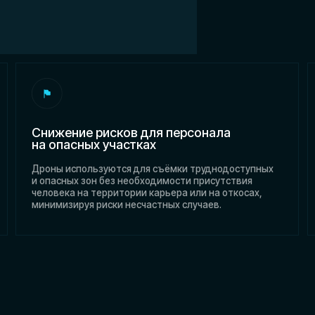
Снижение рисков для персонала
Повышение
на опасных участках
и производ
роны используются для съёмки труднодоступных
Актуальные о
 опасных зон без необходимости присутствия
местности и 
еловека на территории карьера или на откосах,
корректирова
инимизируя риски несчастных случаев.
нестыковки в 
соблюдение г
бывающего
Беспилотные 
инструментом
шахтах и на 