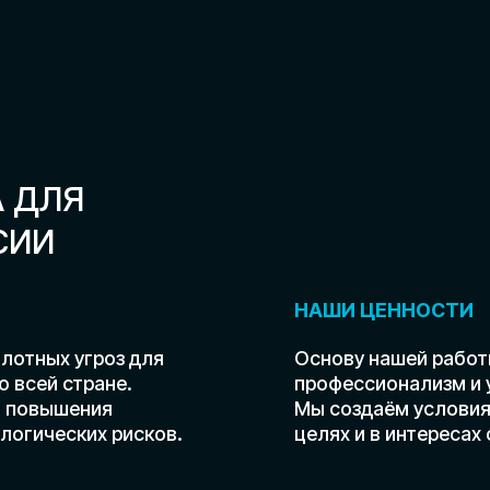
 угроз для
Основу нашей работы составляю
 стране.
профессионализм и уважение к 
ышения
Мы создаём условия для примене
ских рисков.
целях и в интересах общественн
Частые вопросы
то задаваемые вопросы