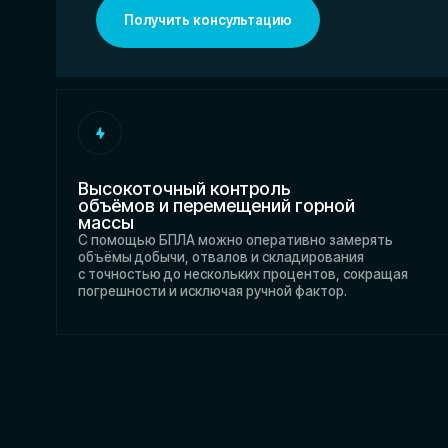
Высокоточный контроль
объёмов и перемещений горной
массы
С помощью БПЛА можно оперативно замерять
Д
объёмы добычи, отвалов и складирования
и
с точностью до нескольких процентов, сокращая
ч
погрешности и исключая ручной фактор.
м
Задачи
Решение задач горнодо