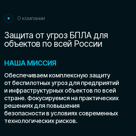
Есть предложение? Напишите нам!
bas@innovatorconsulting.ru
Есть вопросы? Звоните
8 800 201 86 84
Наш адрес:
г. Краснодар, улица
Северная 510, офис 102
Оплатить курс онлайн
НАПРАВЛЕНИЯ
Строительство и
инфраструктура