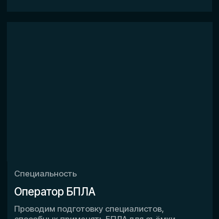
Разработка регламентов
и обучение
Современные методики подготовки
специалистов по защите от беспилотных
угроз. Обучение операторов БПЛА
и профильных специалистов.
Частые вопросы
Часто задаваемые
вопросы