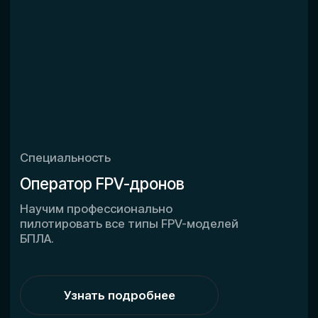
Юридическая и консалтинговая
поддержка
Сопровождение проектов, согласования
с госструктурами, подготовка документов.
Разработка регламентов для служб
безопасности.
Партнёрство с ведущими
производителями систем
противодействия БПЛА в РФ
Доступ к проверенным технологиям
и надёжному отечественному
оборудованию.