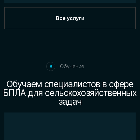
НАШИ ЦЕННОСТИ
Основу нашей работы составляют
ответственность, профессионализм
и уважение к опыту специалистов.
Мы создаём условия для применения
их навыков в мирных целях и в интересах
общественной безопасности.
Экспертиза в сфере БПЛА
Опыт эксплуатации БВС и систем
противодействия БПЛА. Знание
требований и помощь в оформлении
документов по антитеррористической
защищённости.