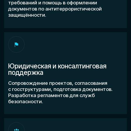
3D-моделирование
Услуги в горнодобывающей
промышленности
Внедрение в
сельскохозяйственном
секторе
ОБУЧЕНИЕ
Оператор БПЛА
Оператор FPV-дронов
Специалист по борьбе с БПЛА
ИНФОРМАЦИЯ
О нас
Сведения об
образовательной
организации
БЛОГ
Партнерам