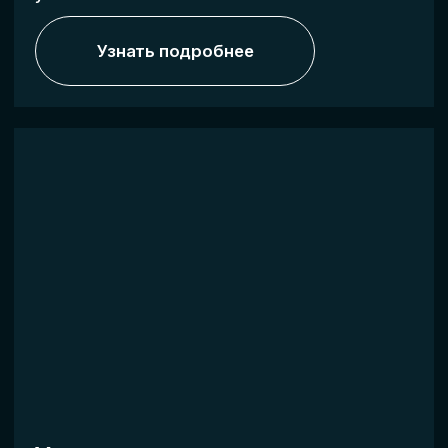
Узнать подробнее
Специальность
Оператор БПЛА
Проводим подготовку специалистов,
способных применять БПЛА для съёмки,
мониторинга и других прикладных
задач.