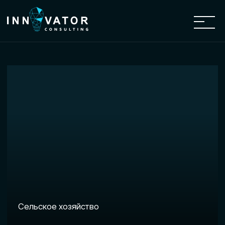
Сельское хозяйство
Обучение персонала
для работы с БПЛА
в сельскохозяйственном
секторе
Комплексно готовим специалистов
агросектора к применению БПЛА