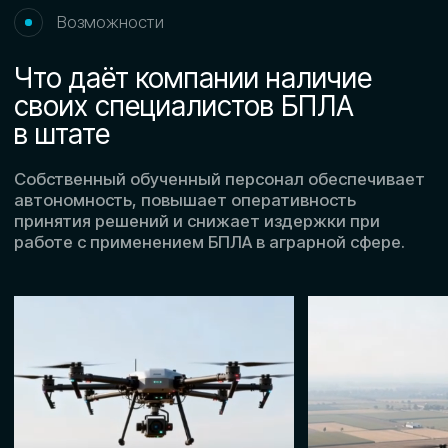
Преимущества
Обучение персонала под
задачи сельскохозяйственных
предприятий
Готовим специалистов с практическими
навыками для применения БПЛА в условиях
аграрного производства.
01
02
Отраслевая
Подготовка к рабо
направленность
в полевых условия
программы
Обучение ориентировано
Формируются навыки эк
на решение прикладных задач,
БПЛА с учётом ландшафт
характерных для
погодных факторов и ос
сельскохозяйственной
сельхозобъектов.