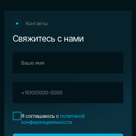
Оператор FPV-дронов
Специалист по борьбе с БПЛА
ИНФОРМАЦИЯ
О нас
Сведения об
образовательной
организации
БЛОГ
Партнерам
Контакты
Политика конфиденциальности
ИНН 2310227735
ОГРН 1222300001285
Регистрационный номер лицензии:
No Л035-01218-23/03349471
ОБЩЕСТВО С ОГРАНИЧЕННОЙ ОТВЕТСТВЕННОСТЬЮ