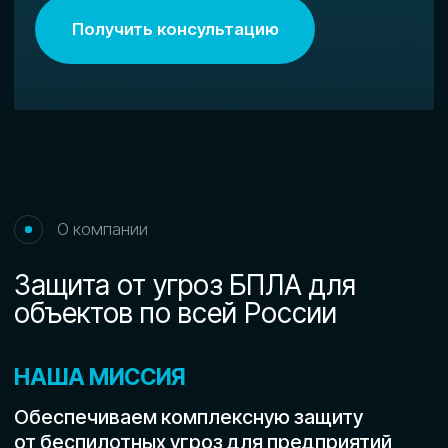
Есть предложение? Напишите нам!
bas@innovatorconsulting.ru
Есть вопросы? Звоните
8 800 201 86 84
Наш адрес:
г. Краснодар, улица