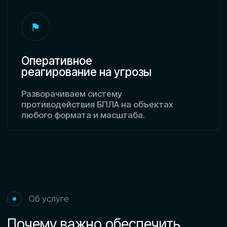
СОВРЕМЕННЫЕ УГРОЗЫ
БПЛА является не только инструментом для
съемок, но и источником угроз, средством
сбора конфиденциальной информации,
доставки запрещённых предметов
и провокаций. На массовых мероприятиях,
охраняемых территориях и коммерческих
объектах это представляет прямую угрозу
для людей, имущества и репутации.
КАКИЕ РЕШЕНИЯ СУЩЕСТВУЮТ
Наиболее эффективным способом защиты
является оперативное развёртывание
мобильных средств радиоэлектронной
борьбы (РЭБ), которые позволяют обнаружить
дрон, перехватить управление или подавить
канал связи между злоумышленником и БПЛА.
Мы предоставляем такую систему в формате