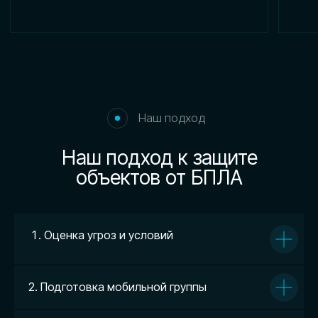
Защита от угроз БПЛА для
объектов по всей России
НАША МИССИЯ
Обеспечиваем комплексную защиту
от беспилотных угроз для предприятий
и инфраструктурных объектов по всей
стране. Фокусируемся на практических
решениях для повышения
безопасности в условиях современных
технологических рисков.
НАШИ ЦЕННОСТИ
Основу нашей работы составляют
ответственность, профессионализм
Оценка угроз и условий
и уважение к опыту специалистов.
Мы создаём условия для применения
их навыков в мирных целях и в интересах
общественной безопасности.
2. Подготовка мобильной группы