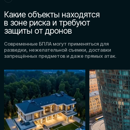
01
02
Опытные выездные
Собственные моб
специалисты
комплексы
Работы выполняют специалисты
Применяем оснащённые
с практикой защиты объектов
мобильные системы для
и мероприятий в реальных
автономной защиты от 
условиях.
на объекте.
Наш подход
Наш подход к защите
объектов от БПЛА