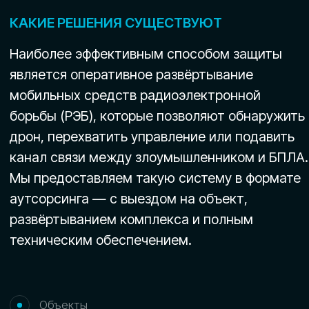
Частные
VIP-встречи и деловые
резиденции
переговоры
Задачи
Как мы решаем задачу
защиты от дронов на
объекте или мероприятии
Мы обеспечиваем надежный контроль над
воздушным пространством в зоне
ответственности — от обнаружения
и классификации дрона до его подавления или
перехвата.